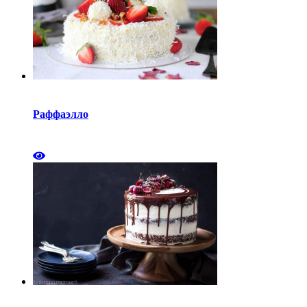
Раффаэлло