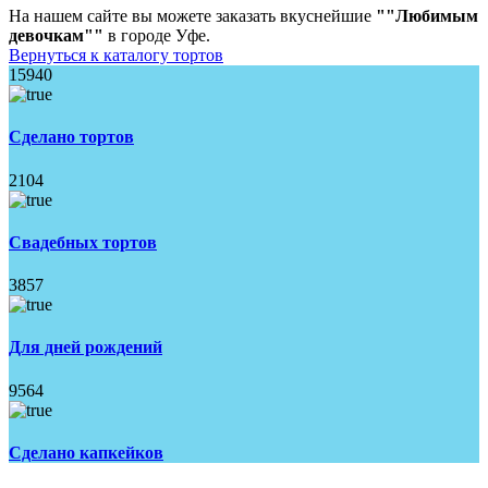
На нашем сайте вы можете заказать вкуснейшие
""Любимым
девочкам""
в городе Уфе.
Вернуться к каталогу тортов
15940
Сделано тортов
2104
Свадебных тортов
3857
Для дней рождений
9564
Сделано капкейков